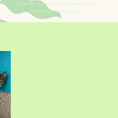
I hope this is the start of a wonderful story
between you and the cats...