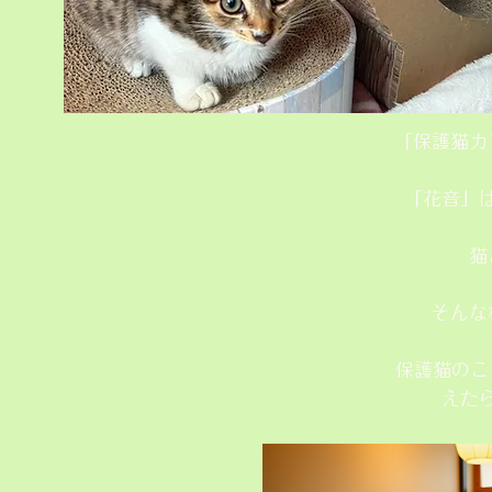
「保護猫カ
「花音」
猫
そんな
保護猫のこ
えた