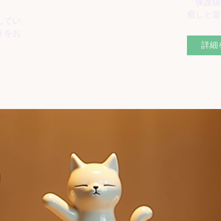
「保護猫
癒しと楽
してい
きをお
詳細