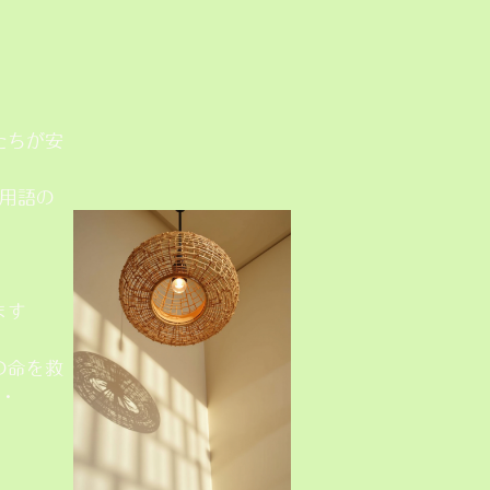
たちが安
用語の
ます
の命を救
・