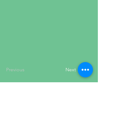
Previous
Next
保護猫カフェ花音
営業時間
10時～13時30分
15時30分～19時
​毎週水・木曜日定休